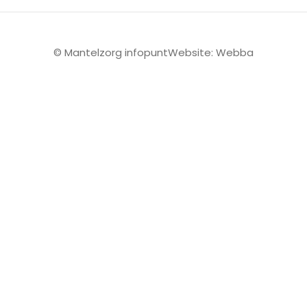
© Mantelzorg infopunt
Website: Webba