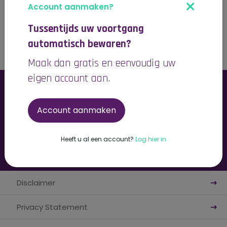
×
Ja
Nee
Account aanmaken?
Tussentijds uw voortgang
automatisch bewaren?
Maak dan gratis en eenvoudig uw
eigen account aan.
Mantelzorg Infopunt
Account aanmaken
Eerste hulp voor werkgevers bij
mantelzorg
Heeft u al een account?
Log hier in
Disclaimer
Privacy Statement