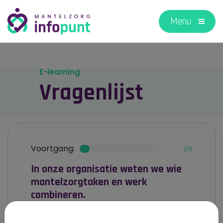
E-learning
Vragenlijst
Voortgang:
1/8
In onze organisatie weten we wie
mantelzorgtaken en werk
combineren.